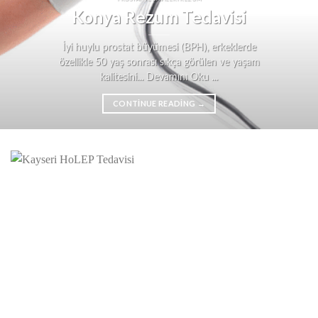
Konya Rezum Tedavisi
İyi huylu prostat büyümesi (BPH), erkeklerde
özellikle 50 yaş sonrası sıkça görülen ve yaşam
kalitesini... Devamını Oku ...
CONTINUE READING
→