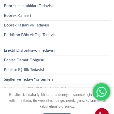
Böbrek Hastalıkları Tedavisi
Böbrek Kanseri
Böbrek Taşları ve Tedavisi
Perkütan Böbrek Taşı Tedavisi
Erektil Disfonksiyon Tedavisi
Penise Damat Dolgusu
Peniste Eğrilik Tedavisi
Siğiller ve Tedavi Yöntemleri
Sertleşme ve ESWT Tedavisi Nedir?
Bu site, size daha iyi bir tarama deneyimi sunmak için çerezler
kullanmaktadır. Bu web sitesinde gezinerek, çerez kullanımımızı
HAKKIMIZDA
BLOG
İLETIŞIM
kabul etmiş olursunuz.
Üroloji Doktorum
Copyright 2026 ©
Bu sitenin SEO & Web